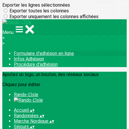
Exporter les lignes sélectionnées
Exporter toutes les colonnes
Exporter uniquement les colonnes affichées
Menu
<
>
Formulaire d'adhésion en ligne
Infos Adhésion
Procédure d'adhésion
Ajoutez un logo, un bouton, des réseaux sociaux
Cliquez pour éditer
Rando-L'Isle
Accueil
▴
▾
Randonnées
▴
▾
Marche Nordique
▴
▾
Séjours
▴
▾