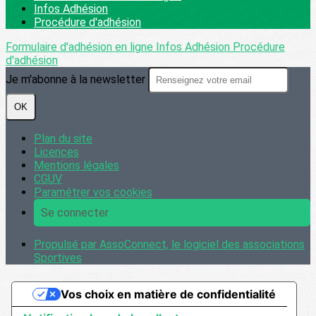
Infos Adhésion
Procédure d'adhésion
Formulaire d'adhésion en ligne
Infos Adhésion
Procédure
d'adhésion
Je m'abonne à la newsletter
OK
Plan du site
Licences
Mentions légales
CGUV
Paramétrer vos cookies
Se connecter
Propulsé par AssoConnect, le logiciel des associations
Sportives
Vos choix en matière de confidentialité