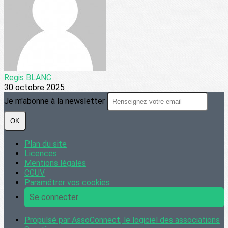
Regis BLANC
30 octobre 2025
Je m'abonne à la newsletter
OK
Plan du site
Licences
Mentions légales
CGUV
Paramétrer vos cookies
Se connecter
Propulsé par AssoConnect, le logiciel des associations