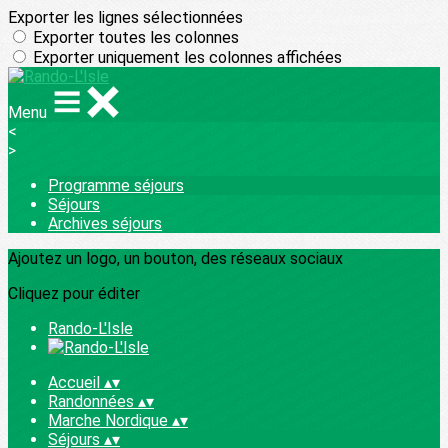
Exporter les lignes sélectionnées
Exporter toutes les colonnes
Exporter uniquement les colonnes affichées
Menu
<
>
Programme séjours
Séjours
Archives séjours
Ajoutez un logo, un bouton, des réseaux sociaux
Cliquez pour éditer
Rando-L'Isle
Accueil
▴
▾
Randonnées
▴
▾
Marche Nordique
▴
▾
Séjours
▴
▾