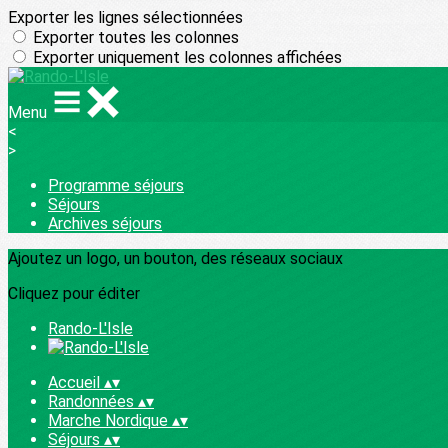
Exporter les lignes sélectionnées
Exporter toutes les colonnes
Exporter uniquement les colonnes affichées
Menu
<
>
Programme séjours
Séjours
Archives séjours
Ajoutez un logo, un bouton, des réseaux sociaux
Cliquez pour éditer
Rando-L'Isle
Accueil
▴
▾
Randonnées
▴
▾
Marche Nordique
▴
▾
Séjours
▴
▾