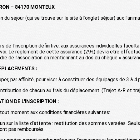
LERON – 84170 MONTEUX
n du séjour (qui se trouve sur le site à l’onglet séjour) aux l’anim
ors de l’inscription définitive, aux assurances individuelles facul
envoi. Le règlement de cette assurance (29€) devra être effect
’ordre de l’association en mentionnant au dos du chèque « assuran
EPLACEMENTS :
uper, par affinité, pour viser à constituer des équipages de 3 à 4
tribution de chacun au frais du déplacement. (Trajet A-R et traj
ION DE L'INSCRIPTION :
tout moment aux conditions financières suivantes:
u’un sur la liste d’attente : restitution des sommes versées. Seul
ront pas remboursés.