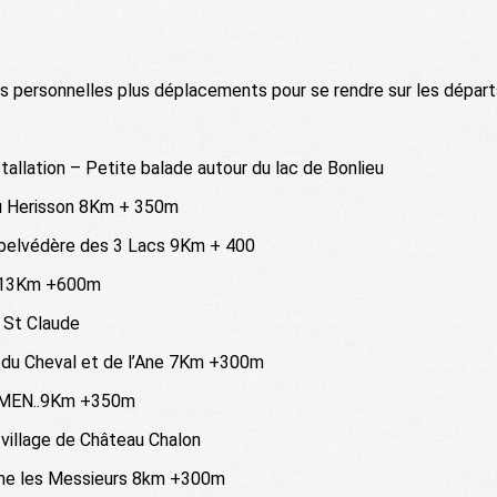
es personnelles plus déplacements pour se rendre sur les dépar
stallation – Petite balade autour du lac de Bonlieu
u Herisson 8Km + 350m
le belvédère des 3 Lacs 9Km + 400
e 13Km +600m
 St Claude
 du Cheval et de l’Ane 7Km +300m
LUMEN..9Km +350m
u village de Château Chalon
ume les Messieurs 8km +300m