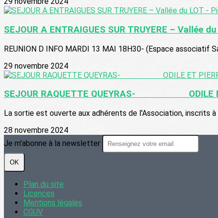
29 novembre 2024
SEJOUR A ENTRAIGUES SUR TRUYERE – Vallée du L
REUNION D INFO MARDI 13 MAI 18H30- (Espace associatif Salle
29 novembre 2024
SEJOUR RAQUETTE QUEYRAS- ODILE ET
La sortie est ouverte aux adhérents de l'Association, inscrits à 
28 novembre 2024
Je m'abonne à la newsletter
OK
Plan du site
Licences
Mentions légales
CGUV