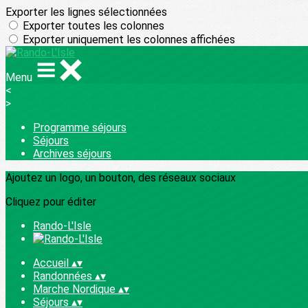
Exporter les lignes sélectionnées
Exporter toutes les colonnes
Exporter uniquement les colonnes affichées
Menu
<
>
Programme séjours
Séjours
Archives séjours
Ajoutez un logo, un bouton, des réseaux sociaux
Cliquez pour éditer
Rando-L'Isle
Accueil
▴
▾
Randonnées
▴
▾
Marche Nordique
▴
▾
Séjours
▴
▾